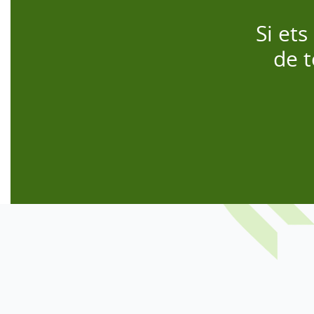
Si ets
de t