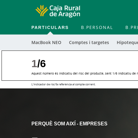
PARTICULARS
B.PERSONAL
B.PR
MacBook NEO
Comptes i targetes
Hipoteque
1
/6
Aquest número és indicatiu del risc del producte, sent 1/6 indicatiu de 
L'indicador de risc fa referència al compte corrent.
PERQUÈ SOM AIXÍ - EMPRESES