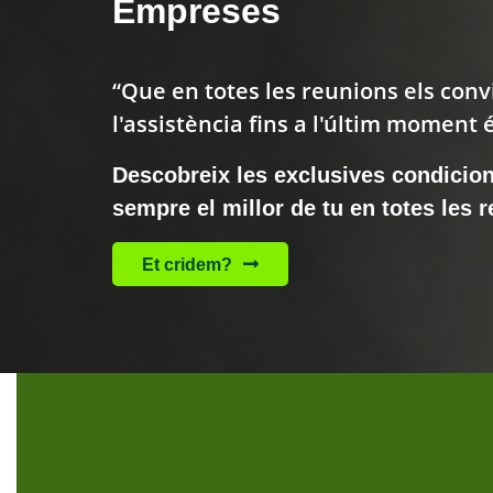
Empreses
“Que en totes les reunions els conv
l'assistència fins a l'últim moment 
Descobreix les exclusives condicion
sempre el millor de tu en totes les 
Et cridem?
Cargando
contenido,
por
favor
espere...