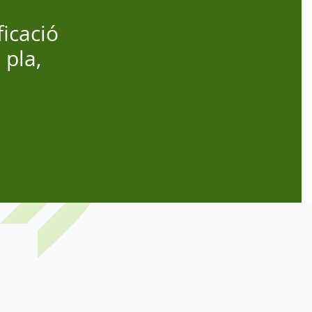
ficació
 pla,