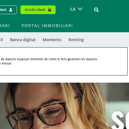
Vinculo - Buscar
CA
lient
Accés client
RARI
PORTAL IMMOBILIARI
il
Banca digital
Moments
Renting
 de dipòsits espanyol d'entitats de crèdit El fons garanteix els dipòsits
i entitat.