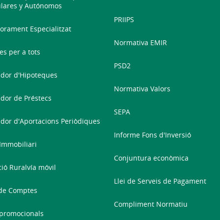
ulares y Autónomos
PRIIPS
orament Especialitzat
Normativa EMIR
es per a tots
PSD2
dor d'Hipoteques
Normativa Valors
dor de Préstecs
SEPA
dor d'Aportacions Periòdiques
Informe Fons d'Inversió
 Immobiliari
Conjuntura econòmica
ció Ruralvía móvil
Llei de Serveis de Pagament
de Comptes
Compliment Normatiu
promocionals