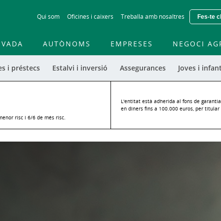
Skip
Qui som
Oficines i caixers
Treballa amb nosaltres
Fes-te c
to
main
contentt
IVADA
AUTÒNOMS
EMPRESES
NEGOCI AG
s i préstecs
Estalvi i inversió
Assegurances
Joves i infant
L'entitat està adherida al fons de garantia
en diners fins a 100.000 euros, per titular 
menor risc i 6/6 de més risc.