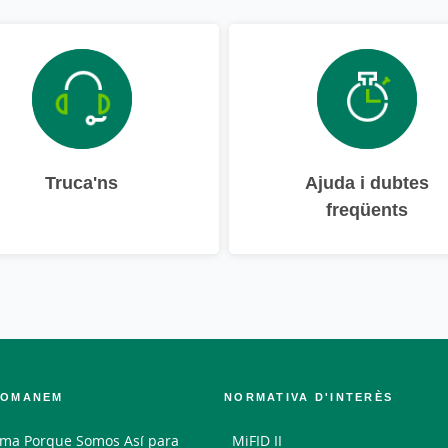
Truca'ns
Ajuda i dubtes
freqüents
COMANEM
NORMATIVA D'INTERÈS
ma Porque Somos Así para
MiFID II