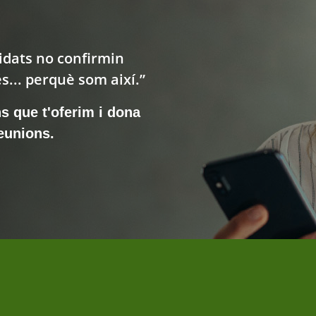
idats no confirmin
és... perquè som així.”
s que t'oferim i dona
reunions.